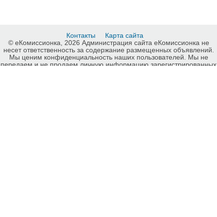
Контакты
Карта сайта
© еКомиссионка, 2026 Администрация сайта еКомиссионка не
несет ответственность за содержание размещенных объявлений.
Мы ценим конфиденциальность наших пользователей. Мы не
передаем и не продаем личную информацию зарегистрированных
пользователей еКомиссионка третьм лицам. Мы не отвечаем за
правила конфиденциальности сайтов на которые ссылается
еКомиссионка. На некоторых страницах нашего сайта
представлена реклама Google Adsense Advertising Network. Чтобы
узнать подробней о правилах конфиденциальности Google
нажмите тут
.
Интернет-комиссионка Освещение, люстры, лампы Ровно.
Бесплатные объявления Освещение, люстры, лампы Ровно.
Продажа Освещение, люстры, лампы Ровно, купить Освещение,
люстры, лампы Ровно, куплю б/у, продам б/у Ровно, бесплатные
объявления Ровно, еКомиссионка .
HIT.UA
49
624
3990
-ukrainian