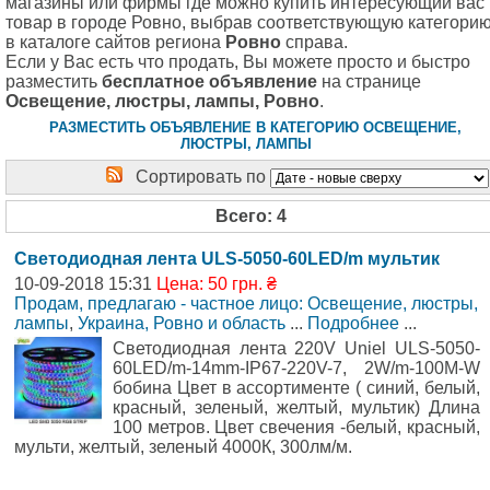
магазины или фирмы где можно купить интересующий вас
товар в городе Ровно, выбрав соответствующую категори
в каталоге сайтов региона
Ровно
справа.
Если у Вас есть что продать, Вы можете просто и быстро
разместить
бесплатное объявление
на странице
Освещение, люстры, лампы, Ровно
.
РАЗМЕСТИТЬ ОБЪЯВЛЕНИЕ В КАТЕГОРИЮ ОСВЕЩЕНИЕ,
ЛЮСТРЫ, ЛАМПЫ
Сортировать по
Всего: 4
Светодиодная лента ULS-5050-60LED/m мультик
10-09-2018 15:31
Цена: 50 грн. ₴
Продам, предлагаю - частное лицо: Освещение, люстры,
лампы
,
Украина, Ровно и область
...
Подробнее
...
Светодиодная лента 220V Uniel ULS-5050-
60LED/m-14mm-IP67-220V-7, 2W/m-100M-W
бобина Цвет в ассортименте ( синий, белый,
красный, зеленый, желтый, мультик) Длина
100 метров. Цвет свечения -белый, красный,
мульти, желтый, зеленый 4000К, 300лм/м.