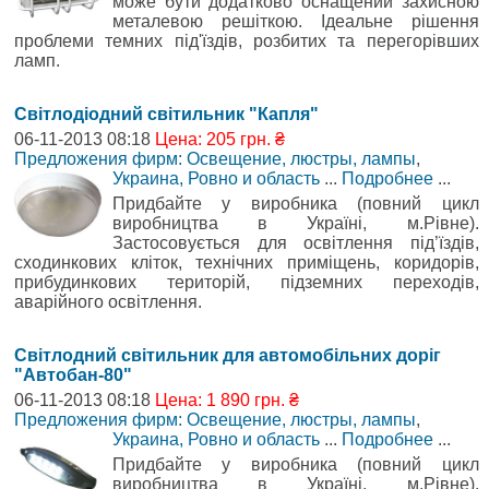
може бути додатково оснащений захисною
металевою решіткою. Ідеальне рішення
проблеми темних під'їздів, розбитих та перегорівших
ламп.
Світлодіодний світильник "Капля"
06-11-2013 08:18
Цена: 205 грн. ₴
Предложения фирм: Освещение, люстры, лампы
,
Украина, Ровно и область
...
Подробнее
...
Придбайте у виробника (повний цикл
виробництва в Україні, м.Рівне).
Застосовується для освітлення під’їздів,
сходинкових кліток, технічних приміщень, коридорів,
прибудинкових територій, підземних переходів,
аварійного освітлення.
Світлодний світильник для автомобільних доріг
"Автобан-80"
06-11-2013 08:18
Цена: 1 890 грн. ₴
Предложения фирм: Освещение, люстры, лампы
,
Украина, Ровно и область
...
Подробнее
...
Придбайте у виробника (повний цикл
виробництва в Україні, м.Рівне).