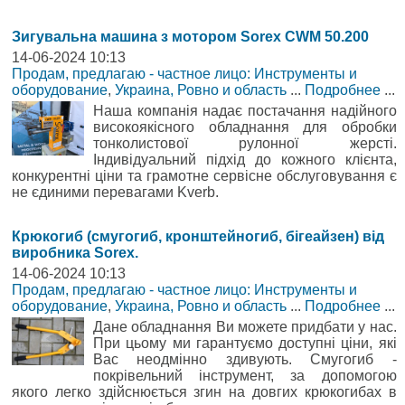
Зигувальна машина з мотором Sorex CWM 50.200
14-06-2024 10:13
Продам, предлагаю - частное лицо: Инструменты и
оборудование
,
Украина, Ровно и область
...
Подробнее
...
Наша компанія надає постачання надійного
високоякісного обладнання для обробки
тонколистової рулонної жерсті.
Індивідуальний підхід до кожного клієнта,
конкурентні ціни та грамотне сервісне обслуговування є
не єдиними перевагами Kverb.
Крюкогиб (смугогиб, кронштейногиб, бігеайзен) від
виробника Sorex.
14-06-2024 10:13
Продам, предлагаю - частное лицо: Инструменты и
оборудование
,
Украина, Ровно и область
...
Подробнее
...
Дане обладнання Ви можете придбати у нас.
При цьому ми гарантуємо доступні ціни, які
Вас неодмінно здивують. Смугогиб -
покрівельний інструмент, за допомогою
якого легко здійснюється згин на довгих крюкогибах в