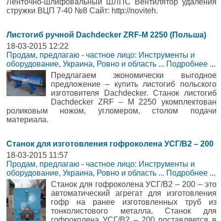
Ленточно-шлифовальный ШЛПС Вентилятор удаления
стружки ВЦП 7-40 №8 Сайт: http://noviteh.
Листогиб ручной Dachdecker ZRF-M 2250 (Польша)
18-03-2015 12:22
Продам, предлагаю - частное лицо: Инструменты и
оборудование
,
Украина, Ровно и область
...
Подробнее
...
Предлагаем экономически выгодное
предложение – купить листогиб польского
изготовителя Dachdecker. Станок листогиб
Dachdecker ZRF – M 2250 укомплектован
роликовым ножом, угломером, столом подачи
материала.
Станок для изготовления гофроколена УСГ/В2 – 200
18-03-2015 11:57
Продам, предлагаю - частное лицо: Инструменты и
оборудование
,
Украина, Ровно и область
...
Подробнее
...
Станок для гофроколена УСГ/В2 – 200 – это
автоматический агрегат для изготовления
гофр на ранее изготовленных труб из
тонколистового металла. Станок для
гофроколена УСГ/В2 – 200 поставляется в