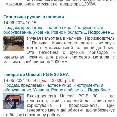
і максимальною потужністю генератора 1200W.
Гильотина ручная в наличии
14-06-2024 10:15
Продам, предлагаю - частное лицо: Инструменты и
оборудование
,
Украина, Ровно и область
...
Подробнее
...
Ручная гильотина в наличии. Производитель
- Польша. Качественно режет листовую
жесть с максимальной толщиной до 1 мм.
Эта гильотина с ручным приводом -
идеальная покупка для резки листового металла с
максимальной шириной 2000 мм.
Генератор Unicraft PG-E 30 SRA
14-06-2024 10:14
Цена: 13 000 грн. ₴
Продам, предлагаю - частное лицо: Инструменты и
оборудование
,
Украина, Ровно и область
...
Подробнее
...
Електроенергії Unicraft PG-E 30 — це
генератор, який створений для приватних
користувачів і професіоналів. Цей
генератор має мідні обмотки, що забезпечує
стабільну і ефективну роботу.