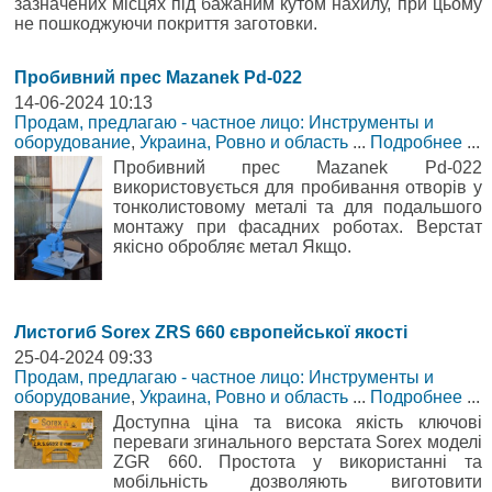
зазначених місцях під бажаним кутом нахилу, при цьому
не пошкоджуючи покриття заготовки.
Пробивний прес Mazanek Pd-022
14-06-2024 10:13
Продам, предлагаю - частное лицо: Инструменты и
оборудование
,
Украина, Ровно и область
...
Подробнее
...
Пробивний прес Mazanek Pd-022
використовується для пробивання отворів у
тонколистовому металі та для подальшого
монтажу при фасадних роботах. Верстат
якісно обробляє метал Якщо.
Листогиб Sorex ZRS 660 європейської якості
25-04-2024 09:33
Продам, предлагаю - частное лицо: Инструменты и
оборудование
,
Украина, Ровно и область
...
Подробнее
...
Доступна ціна та висока якість ключові
переваги згинального верстата Sorex моделі
ZGR 660. Простота у використанні та
мобільність дозволяють виготовити