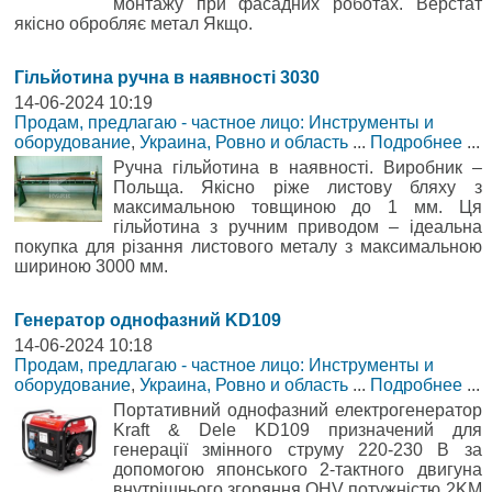
монтажу при фасадних роботах. Верстат
якісно обробляє метал Якщо.
Гільйотина ручна в наявності 3030
14-06-2024 10:19
Продам, предлагаю - частное лицо: Инструменты и
оборудование
,
Украина, Ровно и область
...
Подробнее
...
Ручна гільйотина в наявності. Виробник –
Польща. Якісно ріже листову бляху з
максимальною товщиною до 1 мм. Ця
гільйотина з ручним приводом – ідеальна
покупка для різання листового металу з максимальною
шириною 3000 мм.
Генератор однофазний KD109
14-06-2024 10:18
Продам, предлагаю - частное лицо: Инструменты и
оборудование
,
Украина, Ровно и область
...
Подробнее
...
Портативний однофазний електрогенератор
Kraft & Dele KD109 призначений для
генерації змінного струму 220-230 В за
допомогою японського 2-тактного двигуна
внутрішнього згоряння OHV потужністю 2KM