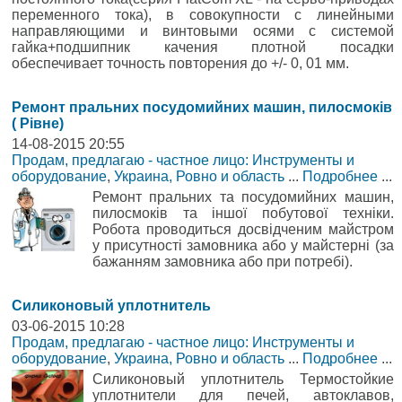
переменного тока), в совокупности с линейными
направляющими и винтовыми осями с системой
гайка+подшипник качения плотной посадки
обеспечивает точность повторения до +/- 0, 01 мм.
Ремонт пральних посудомийних машин, пилосмоків
( Рівне)
14-08-2015 20:55
Продам, предлагаю - частное лицо: Инструменты и
оборудование
,
Украина, Ровно и область
...
Подробнее
...
Ремонт пральних та посудомийних машин,
пилосмоків та іншої побутової техніки.
Робота проводиться досвідченим майстром
у присутності замовника або у майстерні (за
бажанням замовника або при потребі).
Силиконовый уплотнитель
03-06-2015 10:28
Продам, предлагаю - частное лицо: Инструменты и
оборудование
,
Украина, Ровно и область
...
Подробнее
...
Силиконовый уплотнитель Термостойкие
уплотнители для печей, автоклавов,