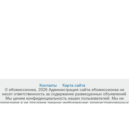
Контакты
Карта сайта
© еКомиссионка, 2026 Администрация сайта еКомиссионка не
несет ответственность за содержание размещенных объявлений.
Мы ценим конфиденциальность наших пользователей. Мы не
передаем и не продаем личную информацию зарегистрированных
пользователей еКомиссионка третьм лицам. Мы не отвечаем за
правила конфиденциальности сайтов на которые ссылается
еКомиссионка. На некоторых страницах нашего сайта
представлена реклама Google Adsense Advertising Network. Чтобы
узнать подробней о правилах конфиденциальности Google
нажмите тут
.