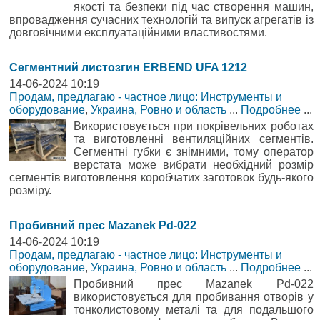
якості та безпеки під час створення машин,
впровадження сучасних технологій та випуск агрегатів із
довговічними експлуатаційними властивостями.
Сегментний листозгин ERBEND UFA 1212
14-06-2024 10:19
Продам, предлагаю - частное лицо: Инструменты и
оборудование
,
Украина, Ровно и область
...
Подробнее
...
Використовується при покрівельних роботах
та виготовленні вентиляційних сегментів.
Сегментні губки є знімними, тому оператор
верстата може вибрати необхідний розмір
сегментів виготовлення коробчатих заготовок будь-якого
розміру.
Пробивний прес Mazanek Pd-022
14-06-2024 10:19
Продам, предлагаю - частное лицо: Инструменты и
оборудование
,
Украина, Ровно и область
...
Подробнее
...
Пробивний прес Mazanek Pd-022
використовується для пробивання отворів у
тонколистовому металі та для подальшого