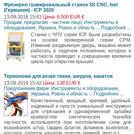
Фрезерно гравировальный станок 3D CNC, Isel
(Германия) - ICP 3020
13-09-2016 15:43
Цена: 6 000 EUR €
Продам, предлагаю - частное лицо: Инструменты и
оборудование
,
Украина, Ровно и область
...
Подробнее
...
Станки с ЧПУ серии ICP были разработаны
на основе проверенной серии CPM.
Изменив раздвижную дверь, машина может
работать в сидячем положении, которое в
частности приводит к сокращению времени
цикла при открытии крышки.
Термоножи для резки ткани, шнуров, канатов
13-09-2016 15:42
Цена: 138 EUR €
Предложения фирм: Инструменты и оборудование
,
Украина, Ровно и область
...
Подробнее
...
Качественный, мощный, крепкий, удобный,
надежный и просто уникальный инструмент
для отрезания и одновременной запайки
краёв/углов синтетических тканей(в
частности, используется при изготовлении схем для
вышивания, штор, гардин, флагов, флажков, вымпелов ,
косынок, палаток, канатов, поясов, ремней, лент и т.